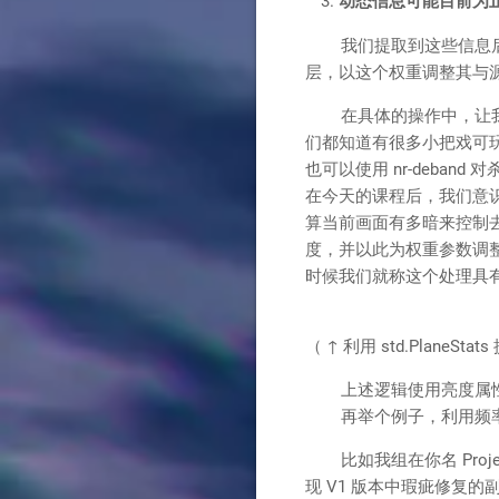
动态信息可能目前为止
我们提取到这些信息后，
层，以这个权重调整其与
在具体的操作中，让我们
们都知道有很多小把戏可
也可以使用 nr-deb
在今天的课程后，我们意
算当前画面有多暗来控制
度，并以此为权重参数调整
时候我们就称这个处理具
（ ↑ 利用 std.PlaneS
上述逻辑使用亮度属性构
再举个例子，利用频率
比如我组在你名 Proj
现 V1 版本中瑕疵修复的