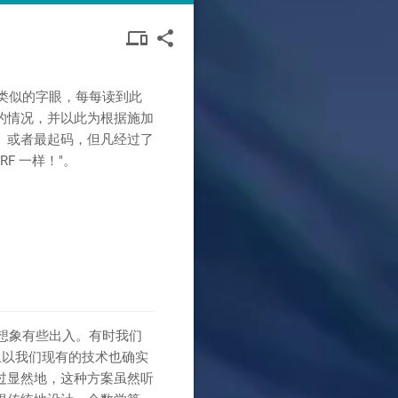
DEVICES
SHARE
devices other
share
OTHER
类似的字眼，每每读到此
的情况，并以此为根据施加
。或者最起码，但凡经过了
F 一样！"。
想象有些出入。有时我们
实上以我们现有的技术也确实
过显然地，这种方案虽然听