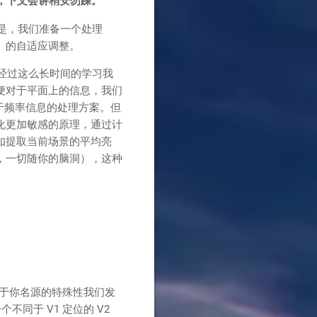
口，下文会讲稍安勿躁。
是，我们准备一个处理
）的自适应调整。
经过这么长时间的学习我
便对于平面上的信息，我们
基于频率信息的处理方案。但
化更加敏感的原理，通过计
如提取当前场景的平均亮
度，一切随你的脑洞），这种
由于你名源的特殊性我们发
同于 V1 定位的 V2