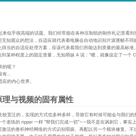
似乎很高端的话题。我们经常能在各种压制组的制作札记里看到
照无知观众的想法，自适应就代表着电脑会自动地识别片源逐帧不同
化得当的自适应处理方案，应该代表着我们所能达到质量的最高标准
某种程度上的固定质量，无知萌妹 A 说："嗯，就像设定了一个 CR
样的呢？
...
应的内心世界。
原理与视频的固有属性
宽泛的，实现的方式也多种多样，导致它有时候可能会与我们的
老练的 ripper 一样 “帮我们完成一切”——我不是在讽刺它，事
层激活的卷积神经网络的方式识别瑕疵、再配以另一个模块修复。不