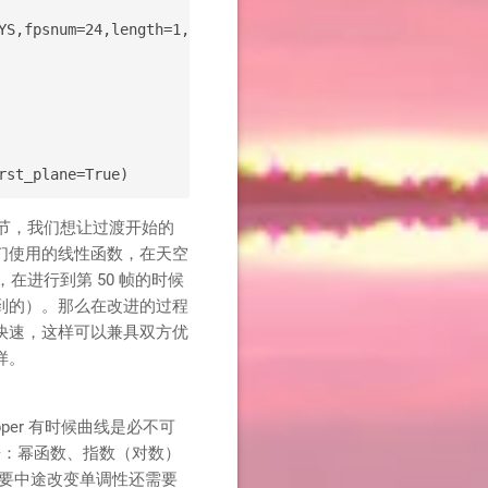
YS,fpsnum=24,length=1,color=(i/100))

节，我们想让过渡开始的
们使用的线性函数，在天空
在进行到第 50 帧的时候
到的）。那么在改进的过程
快速，这样可以兼具双方优
样。
er 有时候曲线是必不可
来：幂函数、指数（对数）
想要中途改变单调性还需要