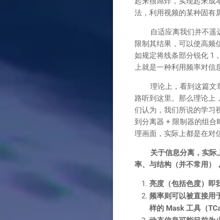
起来很屌炸，实现起来成
法，利用视频的某种固有属
自适应离我们并不遥远，比如
限制其结果，可以使高频
如规定将线条部分锐化 1
上就是一种利用频率对信
理论上，看到这篇文章的
路听到这里。那么理论上
们认为，我们所说的学习
到分离器 + 限制器的组
理画面，实际上都是在对
关于信息分离，实际
率、与结构（并不常用）
亮度（包括色度）即
频率则可以被直接用
样的 Mask 工具（TCa