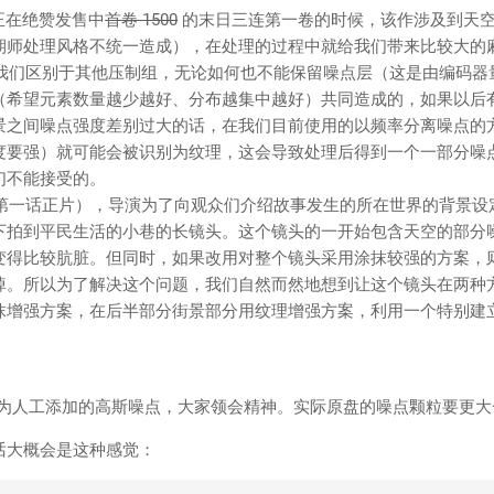
正在绝赞发售中
首卷 1500
的末日三连第一卷的时候，该作涉及到天
期师处理风格不统一造成），在处理的过程中就给我们带来比较大的
区别于其他压制组，无论如何也不能保留噪点层（这是由编码器量化
（希望元素数量越少越好、分布越集中越好）共同造成的，如果以后
景之间噪点强度差别过大的话，在我们目前使用的以频率分离噪点的
度要强）就可能会被识别为纹理，这会导致处理后得到一个一部分噪
们不能接受的。
话正片），导演为了向观众们介绍故事发生的所在世界的背景设
下拍到平民生活的小巷的长镜头。这个镜头的一开始包含天空的部分
变得比较肮脏。但同时，如果改用对整个镜头采用涂抹较强的方案，
掉。所以为了解决这个问题，我们自然而然地想到让这个镜头在两种
抹增强方案，在后半部分街景部分用纹理增强方案，利用一个特别建
。
分为人工添加的高斯噪点，大家领会精神。实际原盘的噪点颗粒要更大
话大概会是这种感觉：