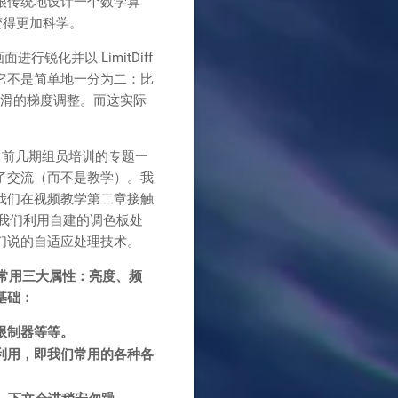
很传统地设计一个数学算
变得更加科学。
锐化并以 LimitDiff
它不是简单地一分为二：比
现平滑的梯度调整。而这实际
了前几期组员培训的专题一
了交流（而不是教学）。我
我们在视频教学第二章接触
我们利用自建的调色板处
们说的自适应处理技术。
常用三大属性：亮度、频
基础：
限制器等等。
利用，即我们常用的各种各