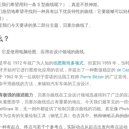
我们希望用到一条 S 型曲线呢？），真是不胜神烦。
切地希望寻找到一种具有以下优良特性的曲线：它要能够可以轻
性）。
我们今天要讲的第二部分主题，贝塞尔曲线了。
么？
，它是使用电脑绘图、应用在设计领域的曲线。
早在 1912 年就广为人知的
伯恩斯坦多项式
。但直到 1959 年，
才开始对它进行图形化应用的尝试，并提出了一种数值稳定的
de Cas
 1962 年另一位就职于雷诺的法国工程师
Pierre Bézier
的广泛宣传
杂平滑曲线的方法，来辅助汽车车体的工业设计。
有极强的描述能力
，贝塞尔曲线在工业设计领域迅速得到了广泛的应
矢量图形学，贝塞尔曲线也占有重要的地位。今天我们最常见的一些
tor、CorelDraw 等，无一例外都提供了绘制贝塞尔曲线的功能。甚至像 Pho
作为仅有的矢量绘制工具（钢笔工具）包含其中。
然而钢笔工具的曲
有起点、终点与若干个参考点，实际动点从起点出发向终点运动