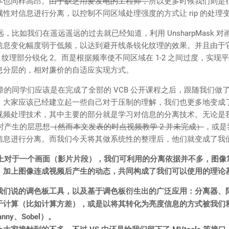
本也同样高昂。
由于缺乏用爱发电的工程师，
所以更多时候我们则是
性对信息进行分离，以控制不同区域处理强度的方式让 rip 的处理
我们在遥远遥远的过去就已经知道，利用 UnsharpMask 对画面进行
信息变化幅度弱于低频，以达到避开线条锐化纹理的效果。并且由于
，纹理部分锐化 2。而是根据频率使不同区域在 1-2 之间过度，实
息分层的，相对廉价的自适应实现方式。
同学们应该是在完成了全部的 VCB 公开课程之后，跟随我们做
，大家应该已经建立起一些自己对于压制的理解，我们也更多地变成
视频处理技术，其中主要的部分就是学习对信息的分离技术。无论是
合时产生的层思想
（然而本文发表的时点视频教学 2 并未完成）
，或是
信息进行分离。而我们今天将其做系统性的整理后，他们就变成了我
上对于一个画面（影片片段），我们可利用的分离依据并不多，图像
，加上图像连成视频后产生的动态，共同构成了我们可以使用的理论
我们说的调色板工具，以及基于调色板衍生出的广泛应用：分离器、
于计算（比如计算方差），或是以将其转化为亮度信息的方式被我们
nny、Sobel）。