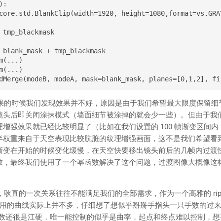
:

core.std.BlankClip(width=1920, height=1080,format=vs.GRA
 tmp_blackmask

 blank_mask + tmp_blackmask

(...)

(...)

时候我们发现效果并不好，原因是由于我们希望最大限度保留细
镜头后即关闭涂抹模式（墙面细节被涂掉的就会少一些）。但由于我
增强效果就已经比较明显了（比如在我们设置的 100 帧渐变区间内，
半权重来自于天空表现比较肮脏的纹理增强画面，这不是我们希望看
渐变在开始的时候变化缓慢，在天空快要移出镜头前后的几帧内过渡
数，最终我们使用了一个幂函数解决了这个问题，过渡图像大概像这
的一次关系往往不能满足我们的全部需求，作为一个高雅的 ripp
让利用的曲线实际上并不多，仔细想了想似乎掰掰手指头一只手数的过
这些函数还很是江硬，唯一能控制的似乎是曲率，起点和终点难以控制，