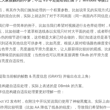
大家接触到的不多，不过 VS 中还是给我们留下了 MVtools 等接
将其作为我们施加处理的一个权重参数。比如说常见的实现方式
源的混合比例，实际上就达到了对于不同画面（同一画面内不同信息
举一些简单的例子。比如当我们希望对视频进行去色带处理时，
玩，比如创建一个遮罩框选线条以实现只针对大平面的处理，或者即
and 对杀伤的细节进行修复，这些都是大家已经会做的，我们知道这些是
识到还有其他信息可供参考，比如亮度。根据人眼对暗场颜色梯度变
去色带力度，亮度越低平滑力度越大，让人眼获得比较好的观感。比
降噪层的贴回强度（当然你也可以用来直接调整 f3kdb 的平滑力
有亮度自适应性。
tats 提取当前帧的帧数 & 亮度信息 (GRAYS) 并输出在左上角）
建自适应处理，实际上表述的是 DBmbk 的方案。
信息构建自适应处理要更好理解一些：
ect V2 发布时，在附注中开玩笑说我们使用了神秘黑魔法。实际上
副作用比较明显（比如 AA 降低了线条的锐度），导致我们希望制作一个不