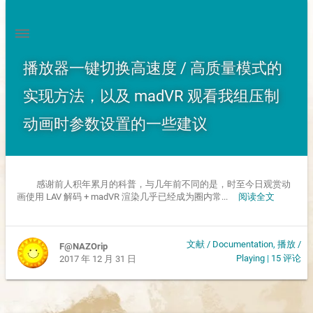
播放器一键切换高速度 / 高质量模式的
实现方法，以及 madVR 观看我组压制
动画时参数设置的一些建议
感谢前人积年累月的科普，与几年前不同的是，时至今日观赏动
画使用 LAV 解码 + madVR 渲染几乎已经成为圈内常...
阅读全文
文献 / Documentation
,
播放 /
F@NAZOrip
Playing
|
15 评论
2017 年 12 月 31 日