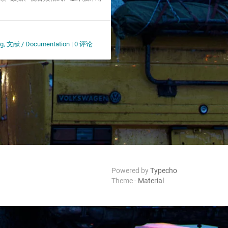
ng
,
文献 / Documentation
|
0 评论
Powered by
Typecho
Theme -
Material