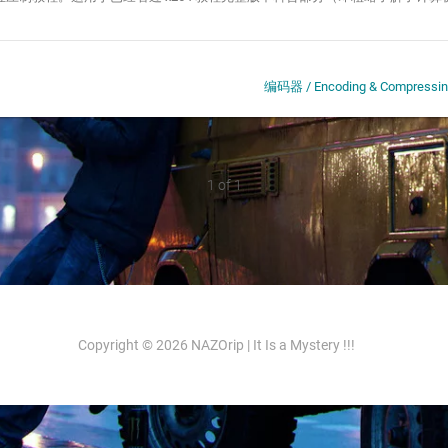
编码器 / Encoding & Compressi
1 of 1
Copyright © 2026 NAZOrip | It Is a Mystery !!!