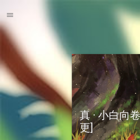
真 · 小白向
更]