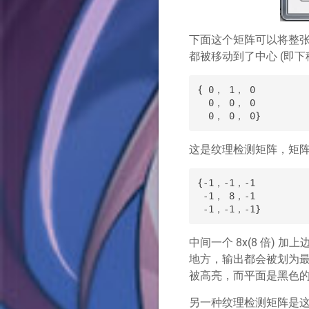
下面这个矩阵可以将整张
都被移动到了中心 (即下
{ 0， 1， 0

  0， 0， 0

这是纹理检测矩阵，矩
{-1，-1，-1

 -1， 8，-1

中间一个 8x(8 倍) 
地方，输出都会被划为最
被高亮，而平面是黑色
另一种纹理检测矩阵是这