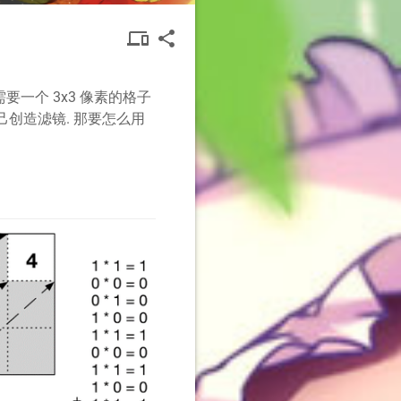
DEVICES
SHARE
devices other
share
OTHER
需要一个 3x3 像素的格子
己创造滤镜. 那要怎么用