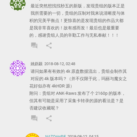
最近突然想找找秒五的新版，发现贵组的版本正是
我所需要的一切，贵组的压制对我来说清晰度与体
积的完美平衡点！更惊喜的是发现贵组的作品大都
是我非常喜欢的！故有感而发！最后也是最重要
的，感谢贵组人员的辛勤工作与无私奉献！！！
forum
share
REPLY
SHARE
COMMENT
COMMENT
姚妫颍
2018-08-12, 02:48
请问如果有有效的 4k 原盘数据流出，贵组会制作其
对应的 4k 版本吗？（并不仅限于此，玛丽与魔女之
花好似亦有 4kHDR 源）
附问：贵组对 ANK-Raws 发布了个 2160p 的版本，
但其有可能是采用了采集卡转录的源的看法是？是
否建议收藏呢？
forum
share
REPLY
SHARE
COMMENT
COMMENT
NAZOrip@F
2018-08-12, 04:15