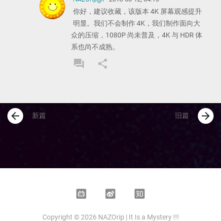
你好，建议收藏，该版本 4K 屏幕观感提升
明显。我们不会制作 4K，我们制作面向大
众的压缩，1080P 尚未普及，4K 与 HDR 体
系也尚不成熟。
forum
share
REPLY
SHARE
COMMENT
COMMENT
arrow_back
arrow_forward
新篇
旧篇
Bilibili
Weibo
Zhihu
Copyright © 2026 NAZOrip | It Is a Mystery !!!