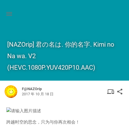
[NAZOrip] 君の名は. 你的名字. Kimi no
Na wa. V2
(HEVC.1080P.YUV420P10.AAC)
F@NAZOrip
DEVIC
SHA
device
share
2017 年 10 月 18 日
OTHER
跨越时空的思念，只为与你再次相会！