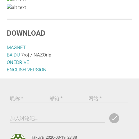
DOWNLOAD
MAGNET
BAIDU
7roj / NAZOrip
ONEDRIVE
ENGLISH VERSION
昵称 *
邮箱 *
网站 *
check
加入讨论吧...
ADD
COMM
Takuya
2020-03-19, 23:38