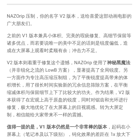
NAZOrip 压制，你的名字 V2 版本，送给喜爱这部动画电影的
广大朋友们。
之前的 V1 版本兼具小体积、完美的瑕疵修复、高细节保留等
诸多优点，而若要说唯一的美中不足的话则是锐度偏低，造
成在大屏幕上观看时柔顺有余；冲击力不足。
V2 版本则着重于修复这个遗憾，NAZOrip 使用了
神秘黑魔法
（并非锐化之流的 LowB 方案），显著提高了全局锐度。另
一方面作为专注高压缩压制组，为了平衡锐度提高带来的体
积增长，用了很长时间实验新的冗余信息筛除方案，在平衡
缩减体积与保留细节上下了比较大的功夫。作为结果，V2 版
本获得了在宏观上高于原盘的锐度，同时对锯齿和光环进行
修复，极大地优化了在大屏幕上的目视观感。转为大屏定
制，相信能给大家带来不一样的震撼。
值得一提的是，V1 版本仍然是一个非常棒的版本
，起码在小
屏幕上（笔记本及以下级别），钝化效果的差距在 1x 放大下