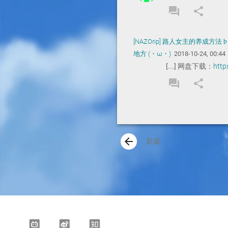
forum
share
REPLY
SHA
COMMEN
COM
[NAZOrip] 路人女主的养成方法♭ Saen
地方 (・ω・)
2018-10-24, 00:44
[...] 网盘下载：
http
forum
share
REPLY
SHA
COMMEN
COM
arrow_back
新篇
Bilibili
Weibo
Zhihu