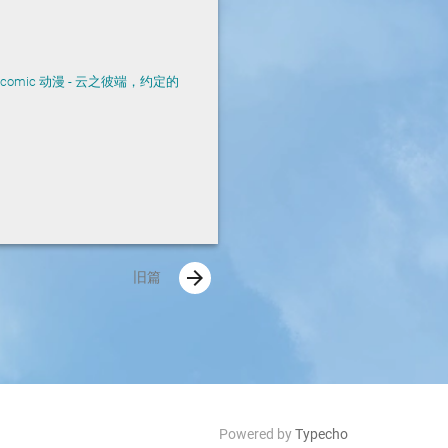
 | icecomic 动漫 - 云之彼端，约定的
arrow_forward
旧篇
Powered by
Typecho