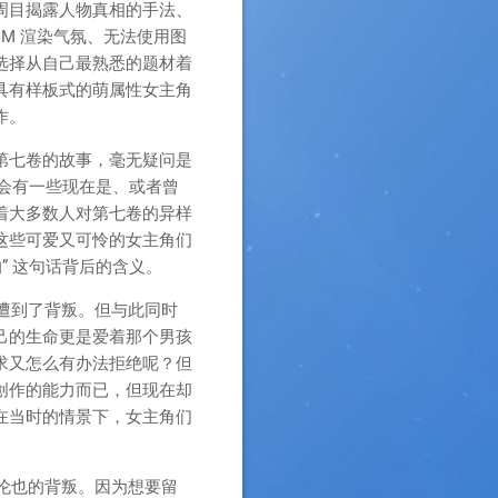
周目揭露人物真相的手法、
M 渲染气氛、无法使用图
选择从自己最熟悉的题材着
具有样板式的萌属性女主角
作。
原作第七卷的故事，毫无疑问是
少会有一些现在是、或者曾
着大多数人对第七卷的异样
这些可爱又可怜的女主角们
” 这句话背后的含义。
遭到了背叛。但与此同时
己的生命更是爱着那个男孩
求又怎么有办法拒绝呢？但
创作的能力而已，但现在却
在当时的情景下，女主角们
伦也的背叛。因为想要留