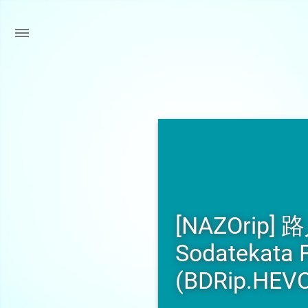
[NAZOrip]
Sodatekata F
(BDRip.HEV