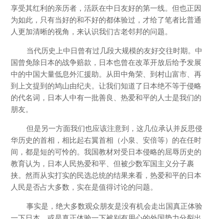
享受其红利的亲历者，活跃在中日友好的第一线。但也正因
为如此，只有当好的和不好的都体验过，才给了笔者比普通
人更加清晰的视角，来认识我们古老邻邦的问题。
当代历史上中日曾有过几段大规模的友好交往时期。中
国曾免除日本的战争赔款，日本也曾在改革开放后给予发展
中的中国大量低息外汇援助。从田中角荣、到村山富市、再
到上文提到的鸠山由纪夫。让我们知道了日本绝不等于侵略
的代名词，日本人中有一批善良、热爱和平的人士是我们的
朋友。
但是另一方面我们也应该注意到，这几位承认并反思侵
华历史的首相，相比起右翼首相（小泉、安倍等）的在任时
间，都是短的可怜的。我国教材对受日本侵略的屈辱历史的
教育认为，日本人民热爱和平、但被少数军国主义分子裹
挟。然而从实打实的民选总统的结果来看，热爱和平的日本
人民是否占大多数，实在是值得讨论的问题。
事实是，绝大多数观众朋友是没有机会走出国真正体验
一下日本、或是真正体验一下被别有用心的外国势力分裂出