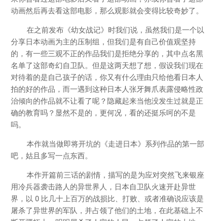
动画然后再去看这部电影，那么观影就会变得比较奇妙了。
在之前发布《幼女战记》时我们说，虽然我们是一个以
分享日本动画为主的压制组，但我们是有自己价值观坚持
的，有一些三观不正的作品我们是拒绝分享的，其中点名黑
名单了这部奇幻自卫队。但是这两天想了想，假设我们现在
对待着的是自己孩子的话，你又有什么理由只给他看日本人
拍的好的作品，而一遇到这种日本人张牙舞爪表露侵略性政
治倾向的作品就不让看了呢？隐藏起来当他没发生过就是正
确的教育吗？显然不是的，更何况，看的还挺乐呵的不是
吗。
本作就当做即将开坑的《走进日本》系列作品的第一部
吧，姑且多写一点东西。
本作开篇前三话的剧情，描写的是为应对突然飞来银座
用冷兵器袭击路人的异世界人，日本自卫队火速开赴异世
界，以 0 比几十上百万的战损比、打败、或者准确说应该是
屠杀了异世界的军队，并占领了他们的土地，在此基础上不