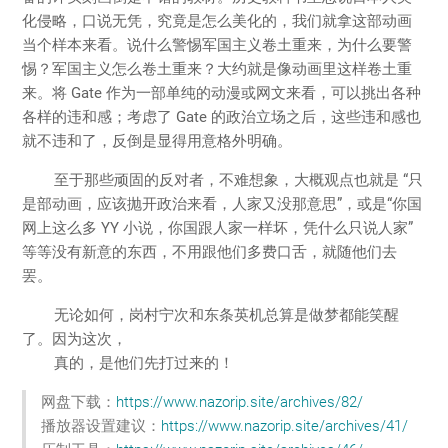
化侵略，口说无凭，究竟是怎么美化的，我们就拿这部动画
当个样本来看。说什么警惕军国主义卷土重来，为什么要警
惕？军国主义怎么卷土重来？大约就是像动画里这样卷土重
来。将 Gate 作为一部单纯的动漫或网文来看，可以挑出各种
各样的违和感；考虑了 Gate 的政治立场之后，这些违和感也
就不违和了，反倒是显得用意格外明确。
至于那些顽固的反对者，不难想象，大概观点也就是 “只
是部动画，应该抛开政治来看，人家又没那意思”，或是“你国
网上这么多 YY 小说，你国跟人家一样坏，凭什么只说人家”
等等没有新意的东西，不用跟他们多费口舌，就随他们去
罢。
无论如何，岗村宁次和东条英机总算是做梦都能笑醒
了。因为这次，
真的，是他们先打过来的！
网盘下载：
https://www.nazorip.site/archives/82/
播放器设置建议：
https://www.nazorip.site/archives/41/