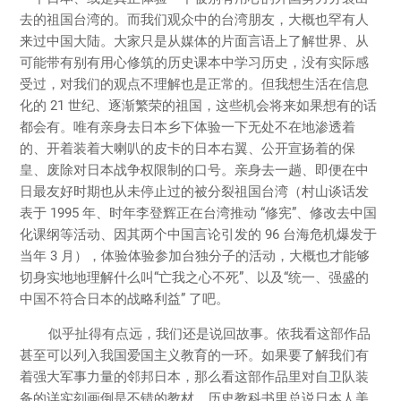
去的祖国台湾的。而我们观众中的台湾朋友，大概也罕有人
来过中国大陆。大家只是从媒体的片面言语上了解世界、从
可能带有别有用心修筑的历史课本中学习历史，没有实际感
受过，对我们的观点不理解也是正常的。但我想生活在信息
化的 21 世纪、逐渐繁荣的祖国，这些机会将来如果想有的话
都会有。唯有亲身去日本乡下体验一下无处不在地渗透着
的、开着装着大喇叭的皮卡的日本右翼、公开宣扬着的保
皇、废除对日本战争权限制的口号。亲身去一趟、即便在中
日最友好时期也从未停止过的被分裂祖国台湾（村山谈话发
表于 1995 年、时年李登辉正在台湾推动 “修宪”、修改去中国
化课纲等活动、因其两个中国言论引发的 96 台海危机爆发于
当年 3 月），体验体验参加台独分子的活动，大概也才能够
切身实地地理解什么叫“亡我之心不死”、以及“统一、强盛的
中国不符合日本的战略利益” 了吧。
似乎扯得有点远，我们还是说回故事。依我看这部作品
甚至可以列入我国爱国主义教育的一环。如果要了解我们有
着强大军事力量的邻邦日本，那么看这部作品里对自卫队装
备的详实刻画倒是不错的教材。历史教科书里总说日本人美