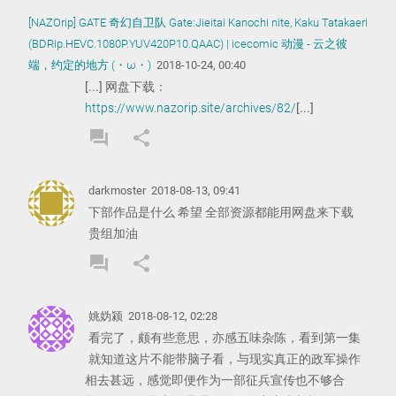
COMMENT
COMMENT
[NAZOrip] GATE 奇幻自卫队 Gate:Jieitai Kanochi nite, Kaku Tatakaeri
(BDRip.HEVC.1080P.YUV420P10.QAAC) | icecomic 动漫 - 云之彼
端，约定的地方 (・ω・)
2018-10-24, 00:40
[...] 网盘下载：
https://www.nazorip.site/archives/82/
[...]
forum
share
REPLY
SHARE
COMMENT
COMMENT
darkmoster
2018-08-13, 09:41
下部作品是什么 希望 全部资源都能用网盘来下载
贵组加油
forum
share
REPLY
SHARE
COMMENT
COMMENT
姚妫颍
2018-08-12, 02:28
看完了，颇有些意思，亦感五味杂陈，看到第一集
就知道这片不能带脑子看，与现实真正的政军操作
相去甚远，感觉即便作为一部征兵宣传也不够合