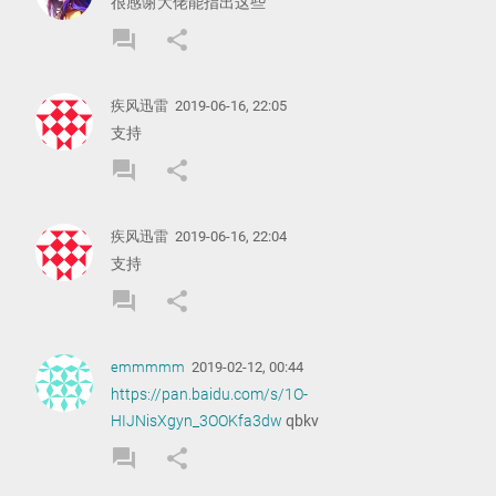
很感谢大佬能指出这些
forum
share
REPLY
SHARE
COMMENT
COMMENT
疾风迅雷
2019-06-16, 22:05
支持
forum
share
REPLY
SHARE
COMMENT
COMMENT
疾风迅雷
2019-06-16, 22:04
支持
forum
share
REPLY
SHARE
COMMENT
COMMENT
emmmmm
2019-02-12, 00:44
https://pan.baidu.com/s/1O-
HIJNisXgyn_3OOKfa3dw
qbkv
forum
share
REPLY
SHARE