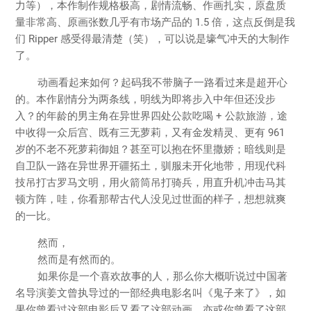
力等），本作制作规格极高，剧情流畅、作画扎实，原盘质
量非常高、原画张数几乎有市场产品的 1.5 倍，这点反倒是我
们 Ripper 感受得最清楚（笑），可以说是壕气冲天的大制作
了。
动画看起来如何？起码我不带脑子一路看过来是超开心
的。本作剧情分为两条线，明线为即将步入中年但还没步
入？的年龄的男主角在异世界四处公款吃喝 + 公款旅游，途
中收得一众后宫、既有三无萝莉，又有金发精灵、更有 961
岁的不老不死萝莉御姐？甚至可以抱在怀里撒娇；暗线则是
自卫队一路在异世界开疆拓土，驯服未开化地带，用现代科
技吊打古罗马文明，用火箭筒吊打骑兵，用直升机冲击马其
顿方阵，哇，你看那帮古代人没见过世面的样子，想想就爽
的一比。
然而，
然而是有然而的。
如果你是一个喜欢故事的人，那么你大概听说过中国著
名导演姜文曾执导过的一部经典电影名叫《鬼子来了》，如
果你曾看过这部电影后又看了这部动画，亦或你曾看了这部