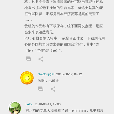
格，只要不是真正浑浑噩噩的死宅应当都能很轻易
地看出那些毫不掩饰的引诱元素，就这要是真的能
征到些队员，那感觉日本经济复苏是真的无望了
~~~
贵组的作品都有下载保存，经下面网友点醒，是应
当多来表达些意见。
PS：有拼音输入错字，“或是真正体验一下被别有用
心的外国势力分类出去的祖国台湾的”，其中 “类
（lei）” 当作“裂（lie）”。
forum
share
REPLY
SHARE
COMMENT
COMMENT
NAZOrip@F
2018-08-12, 04:12
感谢，已修正
forum
share
REPLY
SHARE
COMMENT
COMMENT
Lelou
2018-08-11, 17:00
把之前的文章大概都看了遍，emmmm，几乎都没