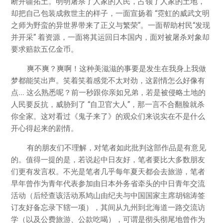
断开疆拓土。明明屠杀了人家的人民，占领了人家的土地，
却把自己包装成救世主的样子，一面宣扬着 “霓虹的威武文明
之师为野蛮的异世界带来了正义与繁荣”。一面帮助村民“发现
并开采” 着资源，一面将其运回日本国内，面对被屠杀对象却
要求赔款五亿金币。
爽不爽？爽啊！这种美滋滋的事要是发生在我身上我做
梦都能笑出声。笑着笑着感觉不太对劲，这剧情怎么好像有
点... 这么熟悉呢？前一秒跟你亲如兄弟，若是被侵略土地的
人民要反抗，威胁到了 “自卫官大人”，那一言不合翻脸就杀
你全家。这对看过《鬼子来了》的观众们来说实在不是什么
开心得起来的剧情。
有的朋友们不理解，对笔者如此批判这部作品是有意见
的。值得一提的是，若说起中日友好，笔者要比大多数朋友
们更有发言权。不光是笔者几乎每年夏天都会去旅游，笔者
早年曾作为青年代表参加由日本外务省牵头的中日青年交流
活动（后经查该活动系鸠山由纪夫与中国国家主席胡锦涛签
订友好备忘录下辖一项），其间从九州到北海道一路交流访
学（以及公费旅游、公款吃喝），可谓是彻头彻尾地曾作为