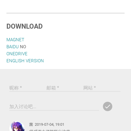
DOWNLOAD
MAGNET
BAIDU
NO
ONEDRIVE
ENGLISH VERSION
昵称 *
邮箱 *
网站 *
check
加入讨论吧...
ADD
COMM
菌
2019-07-04, 19:01